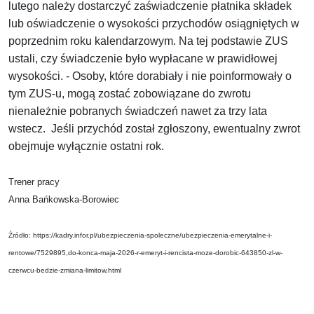
lutego należy dostarczyć zaświadczenie płatnika składek
lub oświadczenie o wysokości przychodów osiągniętych w
poprzednim roku kalendarzowym. Na tej podstawie ZUS
ustali, czy świadczenie było wypłacane w prawidłowej
wysokości. - Osoby, które dorabiały i nie poinformowały o
tym ZUS-u, mogą zostać zobowiązane do zwrotu
nienależnie pobranych świadczeń nawet za trzy lata
wstecz. Jeśli przychód został zgłoszony, ewentualny zwrot
obejmuje wyłącznie ostatni rok.
Trener pracy
Anna Bańkowska-Borowiec
Źródło: https://kadry.infor.pl/ubezpieczenia-spoleczne/ubezpieczenia-emerytalne-i-
rentowe/7529895,do-konca-maja-2026-r-emeryt-i-rencista-moze-dorobic-643850-zl-w-
czerwcu-bedzie-zmiana-limitow.html