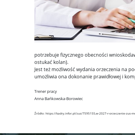
potrzebuje fizycznego obecności wnioskodawc
ostukać kolan).
Jest też możliwość wydania orzeczenia na p
umożliwia ona dokonanie prawidłowej i kompl
Trener pracy
Anna Bańkowska-Borowiec
Źródło: https://kadry.infor.pl/zus/7595155,w-2027-r-orzeczenie-zus-m