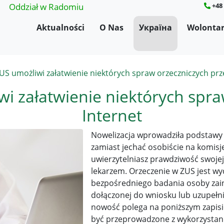
Oddział w Radomiu
+48
Aktualności
O Nas
Україна
Wolontar
ZUS umożliwi załatwienie niektórych spraw orzeczniczych prz
wi załatwienie niektórych spra
Internet
Nowelizacja wprowadziła podstawy do
zamiast jechać osobiście na komisję 
uwierzytelniasz prawdziwość swojej
lekarzem. Orzeczenie w ZUS jest 
bezpośredniego badania osoby zain
dołączonej do wniosku lub uzupeł
nowość polega na poniższym zapisi
być przeprowadzone z wykorzystan