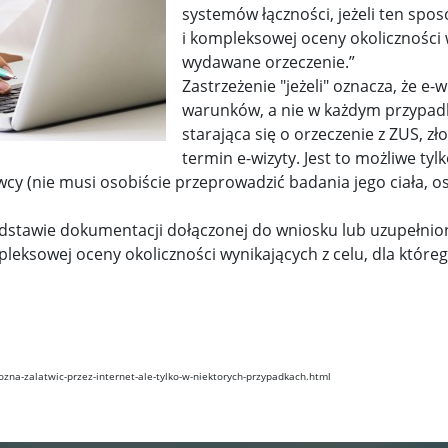
systemów łączności, jeżeli ten sp
i kompleksowej oceny okoliczności w
wydawane orzeczenie.”
Zastrzeżenie "jeżeli" oznacza, że e-
warunków, a nie w każdym przypadku
starająca się o orzeczenie z ZUS, z
termin e-wizyty. Jest to możliwe tyl
y (nie musi osobiście przeprowadzić badania jego ciała, osł
odstawie dokumentacji dołączonej do wniosku lub uzupełni
eksowej oceny okoliczności wynikających z celu, dla które
ozna-zalatwic-przez-internet-ale-tylko-w-niektorych-przypadkach.html